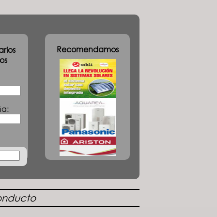
Recomendamos
rios
os
ña:
onducto