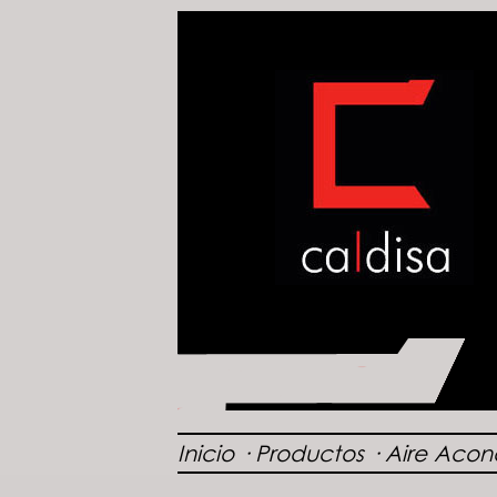
Inicio
· P
roductos
·
Aire Aco